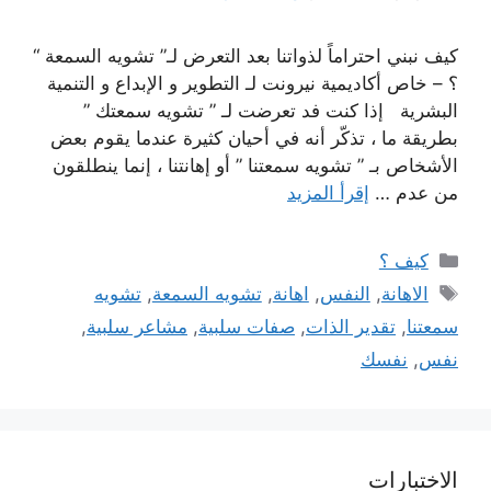
كيف نبني احتراماً لذواتنا بعد التعرض لـ” تشويه السمعة “
؟ – خاص أكاديمية نيرونت لـ التطوير و الإبداع و التنمية
البشرية إذا كنت فد تعرضت لـ ” تشويه سمعتك ”
بطريقة ما ، تذكّر أنه في أحيان كثيرة عندما يقوم بعض
الأشخاص بـ ” تشويه سمعتنا ” أو إهانتنا ، إنما ينطلقون
من عدم …
إقرأ المزيد
التصنيفات
كيف ؟
الوسوم
الاهانة
,
النفس
,
اهانة
,
تشويه السمعة
,
تشويه
سمعتنا
,
تقدير الذات
,
صفات سلبية
,
مشاعر سلبية
,
نفس
,
نفسك
الاختبارات