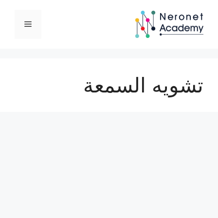
نتقل
لى
القائمة
لمحتوى
تشويه السمعة