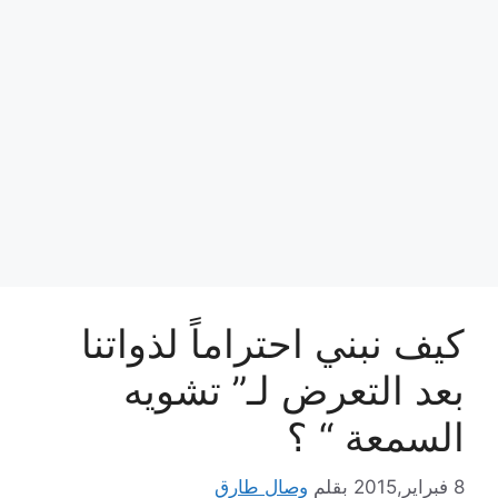
كيف نبني احتراماً لذواتنا
بعد التعرض لـ” تشويه
السمعة “ ؟
8 فبراير,2015
بقلم
وصال طارق