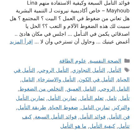
فوائد التأمل السبعة وكيفية الاستفادة منهم Lina
Mayhoub – خاص أكاديمية نيرونت لـ التنمية البشرية
هل تعاني من ضغوط في العمل ؟ البيت ؟ المجتمع ؟ هل
سببت لك هذه الضغوط الآلام و التعب ؟؟ الحل يا
اصدقائي يكمن في التـأمل … اجلس في مكان هادئ ..
أغمض عينيك … وحاول أن تسترخي وأن لا …
إقرأ المزيد
التصنيفات
الصحة النفسية
,
علوم الطاقة
الوسوم
التأمل
,
التأمل التجاوزي
,
التأمل الروحي
,
التأمل في
الحياة
,
التأمل في الكون
,
التأمل والاسترخاء
,
التامل
,
التامل الروحي
,
التامل العميق
,
التخلص من الضغوط
,
تأمل
,
تامل
,
تعلم التأمل
,
تمارين التأمل
,
تمارين التأمل
والتركيز
,
تمارين التامل
,
ضغوط الحياة
,
طريقة التأمل
,
فن التأمل
,
فوائد التأمل
,
فوائد التأمل السبعة
,
كيف
تتأمل
,
كيفية التأمل
,
ما هو التأمل