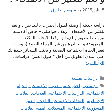
5 يناير,2015
بقلم
وصال طارق
دراسة حديثة | وصفة لطول العمر .. لا للتدخين , و نعم
للكثير من الأصدقاء ! رهف حواصلي – خاص أكاديمية
نيرونت للتطوير و الإبداع وفقا للابحاث المكثفة
المعروضة و الصادرة من قبل المجلة الطبية (بلوس)
تعتبر الحياة الاجتماعية الصحية و تجنب السجائر جيدة لك
على المدى الطويل من أجل ” طول العمر”. دراسات …
إقرأ المزيد
التصنيفات
دراسات نفسية
الوسوم
اجتماعية
,
اخبار علمية حديثة
,
الاجتماعية
,
الحياة
الاجتماعية
,
الدراسات الاجتماعية
,
العلاقات
,
العلاقات
الاجتماعية
,
العلاقات الاجتماعية الناجحة
,
العمر
,
المسؤولية الاجتماعية
,
المشكلات
,
اهمية العلاقات