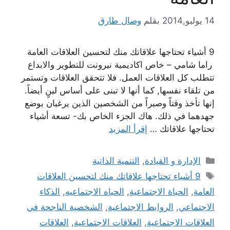
14 يوليو,2014
بقلم
وصال طارق
9 أشياء تحتاجها علاقاتك منك لتحسين العلاقات العامة
راما شامي – خاص اكاديمية نيرونت للتطوير والابداع
تتطلب كل العلاقات العمل. فلا تتحقق العلاقات وتستمر
من تلقاء نفسها, كما أنها لا تبنى على أساس لينٍ أيضاً.
إنها تأخذ وقتاً وصبراً من الشخصين الذين يرغبان بوضع
جهدهما في ذلك. هاك الجزء الخاص بك- تسعة أشياء
تحتاجها علاقاتك …
إقرأ المزيد
التصنيفات
الإدارة و القيادة
,
التنمية الذاتية
الوسوم
9 أشياء تحتاجها علاقاتك منك لتحسين العلاقات
العامة
,
الحياة الاجتماعية
,
الحياه الاجتماعيه
,
الذكاء
الاجتماعي
,
الروابط الاجتماعية
,
الشخصية الناجحة في
العلاقات الاجتماعية
,
العلاقات الاجتماعية
,
العلاقات