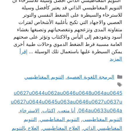
التنويم المغناطيسي الذاتي أفضل وسیلة للاسترخاء ان
التنویم المغناطیسي الذاتي قد یعتبر كأفضل وسیلة
للاسترخاء والسیطرة على الضغط النفسي والتوتر
العصبي والاجھاد التي تكبح بأغلبیة الأشخاص لفترات
متفاوتة المدى وتزعجھم وتنغصحیاتھم وتصبغھا بغشاء
أسود وتقودھم إلى الیأس والاكتئاب وتؤثر على صحتھم
العامة مسببة فرط الضغط الدموي وحالات طبیة أخرى
یمكن السیطرة علیھا باستعمال تلك الوسیلة …
إقرأ
المزيد
التصنيفات
البرمجة اللغوية العصبية
,
التنويم المغناطيسي
الوسوم
u0627u0644u062au0646u0648u064au0645
u0627u0644u0645u063au0646u0627u0637u
064au0633u064a
,
أنا متعب
,
اكتئاب
,
الاسترخاء
,
التنويم المغناطيسى
,
التنويم المغناطيسي
,
التنويم
المغناطيسي الذاتي
,
العلاج المغناطيسي
,
العلاج بالتنويم