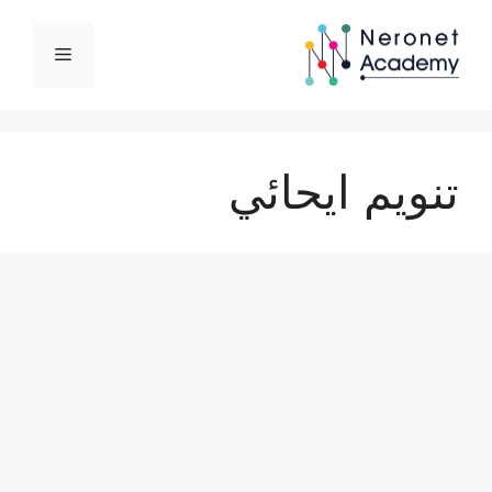
نتقل
لى
القائمة
لمحتوى
تنويم ايحائي