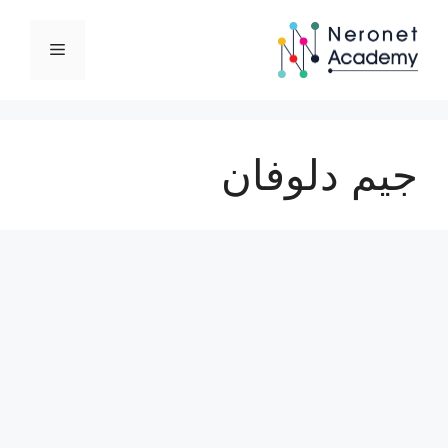
نتقل
لى
القائمة
لمحتوى
جيم دلوفان