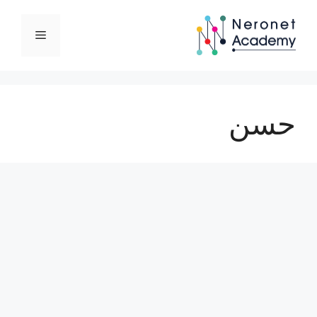
نتقل
لى
القائمة
لمحتوى
حسن