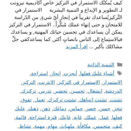
كيف يُمكنُك الاستمرار في التركيز خاص أكاديمية نيرونت
لـ التطوير و الإبداع و التنمية البشرية الاستمرار في
التَّركيزيُساعدك تقريباً في إنجاز أيّ شيءٍ, من الدّراسة
للامتحان و حتى إنهاء عملك مُبكِّراً.. الاستمرار في التركيز
يمكن أن يساعدك في تحسين حياتك المِهنية, و يساعدك
فيالاستِماع إلى الناس بانصاتٍ أكثر, كما يساعدكفي حلِّ
مشاكلك بأكبر …
إقرأ المزيد
التصنيفات
التنمية الذاتية
الوسوم
أشياء عليك فعلها
,
أنجزت
,
إنجاز
,
استراحة
,
الاستمرار
,
الاستمرار في التركيز
,
الانترنت
,
التركيز
,
الدردشة
,
انشغال
,
تحسين
,
تحضير
,
تدرس
,
تركيزك
,
تشتت
,
تشتت انتباهك
,
تشتت تركيزك
,
تعمل
,
تفوق
,
تنجز
,
حسن
,
حضر
,
حماس
,
دماغك
,
ذهن
,
ذهنك
,
عليك
فعلها
,
عمل
,
عملك
,
غاية
,
غايتك
,
فترة استراحة
,
قائمة
,
كيف
,
متحمس
,
مكافأة
,
ملهيات
,
مهام
,
مهمة
,
نشاط
,