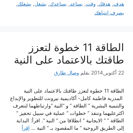
هدف
,
هدفك
,
وقت
,
يساعد
,
يساعدك
,
يشغل
,
يشغلك
,
يصرف انتباهك
الطاقة 11 خطوة لتعزز
طاقتك بالاعتماد على النية
22 أكتوبر,2014
بقلم
وصال طارق
الطاقة 11 خطوة لتعزز طاقتك بالاعتماد على النية
المدربة فاطمة كامل- أكاديمية نيرونت للتطوير والإبداع
والتنمية البشرية ” الطاقة ” و “النية “وارتباطهما لنتعرف
اكثرعليهما وننفذ ” خطوات ” عملية في سبيل تحفيز ”
الطاقة ” ” الايجابية ” انطلاقا من ” النية “. اقرأ: البداية
إلى الطريق الروحية ” ما المقصود بـ ” النية …
إقرأ