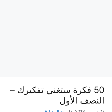
50 فكرة ستغني تفكيرك –
النصف الأول
27 سبتمبر,2013
بقلم
وصال طارق