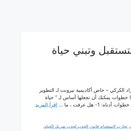
أساسيات لتستقبل وتبني حياة
اجمل مراد الكركي – خاص أكاديمية نيرونت لـ التطوير
والإبداع والتنمية البشرية لكي تعيش ” حياة اجمل “, هناك 9 خطوات يمكنك أن تجعلها أساس لـ ” حياة
1- هل عرفت ، ما …
إقرأ المزيد
,
تجارب لاستخدام قانون الجذب لجذب شريك الحياه
,