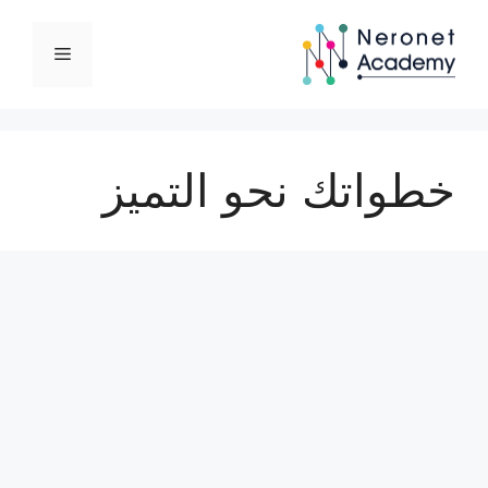
نتقل
لى
القائمة
لمحتوى
خطواتك نحو التميز