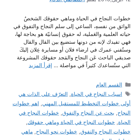
خطوات النجاح في الحياة وماهي حقوقك الشخصُ
الواثق من نفسهِ، الساعي إلى سلم النجاح والتفوق في
حياته العلمية والعَملية، له حقوق إنسانيّة هو بحاجة لها،
فهي تفيدك لإنه من دونها ستضيع بين القال والقال
وستُفني عمرك في ارضاء فلان أو مسايرة عِلان إليكَ
صديقي الباحث عَن النجاح والمَجد حقوقك المشروعة
التي ستُساعدك كثيراً في مواصلة …
إقرأ المزيد
التصنيفات
القسم العام
الوسوم
اسباب النجاح في الحياة
,
التعرّف على الذات هي
أولى خطوات التخطيط للمستقبل المهني
,
اهم خطوات
النجاح
,
بحث عن النجاح والتفوق
,
خطوات النجاح في
الحياة
,
خطوات النجاح في الحياة وماهي حقوقك
,
خطوات النجاح والتفوق
,
خطوات نحو النجاح
,
ماهي