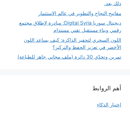
ذلك بعد.
مفاتيح النجاح والتطوير في عالم الاستثمار
ديجيتال سوريا Digital Syria: مبادرة لإطلاق مجتمع
رقمي وبناء مستقبل تقني مستدام
اللون السحري لتحفيز الذاكرة: كيف يساعد اللون
الأخضر في تعزيز الحفظ والتركيز؟
تمرين وتحدّي 30 دائرة (ملف مجاني جاهز للطباعة)
أهم الروابط
اختبار الذكاء