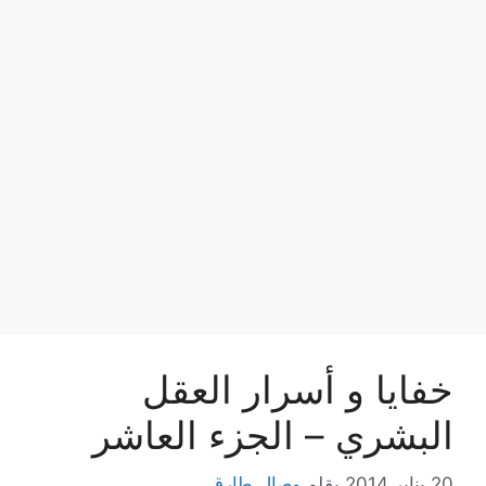
خفايا و أسرار العقل
البشري – الجزء العاشر
20 يناير,2014
بقلم
وصال طارق