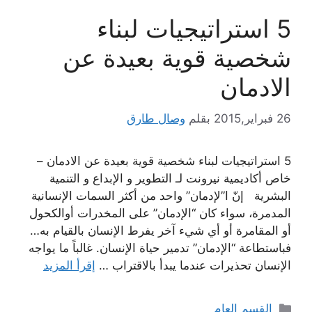
5 استراتيجيات لبناء
شخصية قوية بعيدة عن
الادمان
26 فبراير,2015
بقلم
وصال طارق
5 استراتيجيات لبناء شخصية قوية بعيدة عن الادمان –
خاص أكاديمية نيرونت لـ التطوير و الإبداع و التنمية
البشرية إنّ ا”لإدمان” واحد من أكثر السمات الإنسانية
المدمرة، سواء كان “الإدمان” على المخدرات أوالكحول
أو المقامرة أو أي شيء آخر يفرط الإنسان بالقيام به…
فباستطاعة “الإدمان” تدمير حياة الإنسان. غالباً ما يواجه
الإنسان تحذيرات عندما يبدأ بالاقتراب …
إقرأ المزيد
التصنيفات
القسم العام