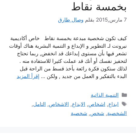
بخمسة نقاط
7 مارس,2015
بقلم
وصال طارق
كيف تكون شخصية مبدعة بخمسة نقاط خاص أكاديمية
نيرونت لـ التطوير و الإبداع و التنمية البشرية هناك أوقات
تشعر فيها بأن مستوى إبداعك قد انخفض, ربما تحتاج
لتحفيز نفسك أو أنك قد عملت كثيرا للاستفادة منه .
لذلك ستكون فكرة رائعة بأخذ قسط من الراحة قبل
البدء بالتفكير و العمل من جديد , ولكن …
إقرأ المزيد
التصنيفات
التنمية الذاتية
الوسوم
ابداع
,
اشخاص
,
الابداع
,
الاشخاص
,
التامل
,
الشخصية
,
شخص
,
شخصية