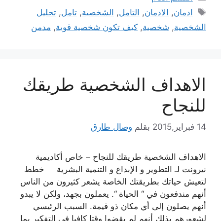
الوسوم
ادمان
,
الادمان
,
التامل
,
الشخصية
,
تامل
,
تحليل
الشخصية
,
شخصية
,
كيف تكون شخصية قوية
,
مدمن
الاهداف الشخصية طريقك
للنجاح
14 فبراير,2015
بقلم
وصال طارق
الاهداف الشخصية طريقك للنجاح – خاص أكاديمية
نيرونت لـ التطوير و الإبداع و التنمية البشرية خطط
لتعيش حياتك بطريقتك الخاصة يشعر كثيرون من الناس
أنهم مندفعون في “ الحياة “. يعملون بجهد، ولكن لا يبدو
أنهم يصلون إلى أي مكان ذو قيمة. السبب الرئيسي
لشعورهم بذلك أنهم لم يقضوا وقتا كافيا في التفكير بما