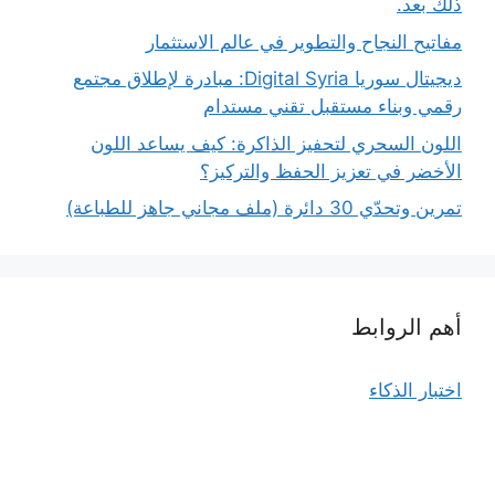
ذلك بعد.
مفاتيح النجاح والتطوير في عالم الاستثمار
ديجيتال سوريا Digital Syria: مبادرة لإطلاق مجتمع
رقمي وبناء مستقبل تقني مستدام
اللون السحري لتحفيز الذاكرة: كيف يساعد اللون
الأخضر في تعزيز الحفظ والتركيز؟
تمرين وتحدّي 30 دائرة (ملف مجاني جاهز للطباعة)
أهم الروابط
اختبار الذكاء