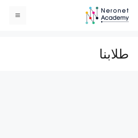
نتقل
لى
القائمة
لمحتوى
طلابنا