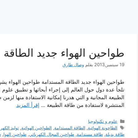
طواحين الهواء جديد الطاقة 
19 سبتمبر,2013
بقلم
وصال طارق
طواحين الهواء جديد الطاقة المستدامة طواحين الهواء يشهد ا
تلجأ عدة دول حول العالم إلى إجراء أبحاثها و تطبيق علوم 
الطبيعة المجانية و التي هدرنا إمكانية الاستفادة منها لزم
المنتشرة لاستفادة من طاقة الطبيعة …
إقرأ المزيد
التصنيفات
علوم و تكنولوجيا
الوسوم
الطاحونة الهوائية
,
الطاقة المستدامة
,
الطواحين الهوائية
,
توليد الكهر
طاقة بديلة
,
طاقة مستدامة
,
طواحين المجال الكهربائي
,
طواحين الهوا
,
ط