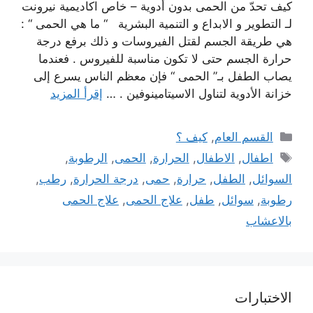
كيف تحدّ من الحمى بدون أدوية – خاص اكاديمية نيرونت
لـ التطوير و الابداع و التنمية البشرية “ ما هي الحمى “ :
هي طريقة الجسم لقتل الفيروسات و ذلك برفع درجة
حرارة الجسم حتى لا تكون مناسبة للفيروس . فعندما
يصاب الطفل بـ” الحمى “ فإن معظم الناس يسرع إلى
خزانة الأدوية لتناول الاسيتامينوفين . …
إقرأ المزيد
التصنيفات
القسم العام
,
كيف ؟
الوسوم
اطفال
,
الاطفال
,
الحرارة
,
الحمى
,
الرطوبة
,
السوائل
,
الطفل
,
حرارة
,
حمى
,
درجة الحرارة
,
رطب
,
رطوبة
,
سوائل
,
طفل
,
علاج الحمى
,
علاج الحمى
بالاعشاب
الاختبارات