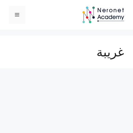
نتقل
لى
القائمة
لمحتوى
غريبة