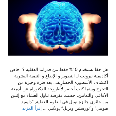
هل حقا نستخدم 10% فقط من قدراتنا العقلية ؟ خاص
أكاديمية نيرونت لـ التطوير و الإبداع و التنمية البشرية
اكتشاف الأسطورة الحضارية… بعد فترة وجيزة من
التخرج وبينما كنت أحضر لأُطروحة الدكتوراه عن أدمغة
الأفاعي والثعابين، حظيت بفرصة تناول العشاء مع إثنين
من حائزي جائزة نوبل في العلوم العقلية, “دايفيد
هيوبيل” و”تورستين ويزيل” ,ولأنني …
إقرأ المزيد