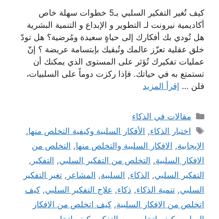
كيف تُغير التفكير السلبي بـ5 خطوات سهلة خاص
أكاديمية نيرونت لـ التطوير و الإبداع و التنمية البشرية
هل تُودي بك أفكارك إلى حياةٍ سعيدة ومُرضية؟ هل تودّ
خلق عقلية تعزّز عالمك وتُبقيك بإبتسامة عريضة ؟ إنّ
عمليات تفكيرك تُؤثر على المستوى الذي يمكنك أن
تستمتع به في حياتك. فإذا ركزت دوماً على السلبيات،
فلن …
إقرأ المزيد
التصنيفات
مقالات في الذكاء
الوسوم
اختبار الذكاء
,
الأفكار السلبية وكيفية التخلص منها
,
الإيجابية
,
الافكار السلبية والتخلص منها
,
التخلص من
الافكار السلبية
,
التخلص من التفكير السلبي
,
التفكير
,
التفكير السلبي
,
الذكاء
,
السلبية
,
المشاعر
,
تغير التفكير
السلبي
,
تنمية الذكاء
,
ذكاء
,
علاج التفكير السلبي
,
كيف
اتخلص من الافكار السلبية
,
كيف اتخلص من الافكار
السلبيه
,
كيف اتخلص من التفكير
,
كيف اتخلص من