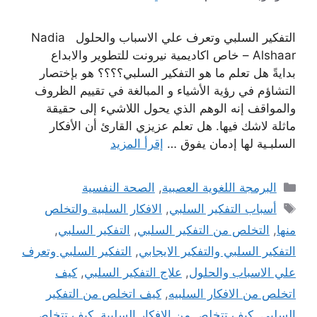
التفكير السلبي وتعرف علي الاسباب والحلول Nadia
Alshaar – خاص اكاديمية نيرونت للتطوير والابداع
بدايةً هل تعلم ما هو التفكير السلبي؟؟؟؟ هو بإختصار
التشاؤم في رؤية الأشياء و المبالغة في تقييم الظروف
والمواقف إنه الوهم الذي يحول اللاشيء إلى حقيقة
ماثلة لاشك فيها. هل تعلم عزيزي القارئ أن الأفكار
السلبـية لها إدمان يفوق …
إقرأ المزيد
التصنيفات
البرمجة اللغوية العصبية
,
الصحة النفسية
الوسوم
أسباب التفكير السلبي
,
الافكار السلبية والتخلص
منها
,
التخلص من التفكير السلبي
,
التفكير السلبي
,
التفكير السلبي والتفكير الايجابي
,
التفكير السلبي وتعرف
علي الاسباب والحلول
,
علاج التفكير السلبي
,
كيف
اتخلص من الافكار السلبيه
,
كيف اتخلص من التفكير
السلبي
,
كيف تتخلص من الافكار السلبية
,
كيف تتخلص