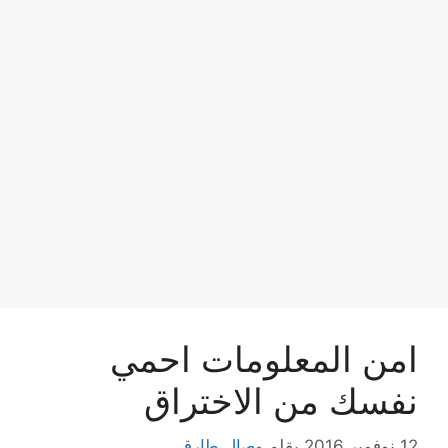
امن المعلومات احمي
نفسك من الاختراق
12 نوفمبر,2016
بقلم
وصال طارق