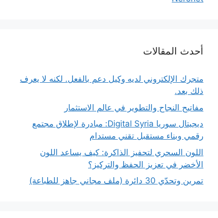
أحدث المقالات
متجرك الإلكتروني لديه وكيل دعم بالفعل. لكنه لا يعرف
ذلك بعد.
مفاتيح النجاح والتطوير في عالم الاستثمار
ديجيتال سوريا Digital Syria: مبادرة لإطلاق مجتمع
رقمي وبناء مستقبل تقني مستدام
اللون السحري لتحفيز الذاكرة: كيف يساعد اللون
الأخضر في تعزيز الحفظ والتركيز؟
تمرين وتحدّي 30 دائرة (ملف مجاني جاهز للطباعة)