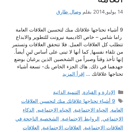
14 يوليو,2014
بقلم
وصال طارق
9 أشياء تحتاجها علاقاتك منك لتحسين العلاقات العامة
راما شامي – خاص اكاديمية نيرونت للتطوير والابداع
تتطلب كل العلاقات العمل. فلا تتحقق العلاقات وتستمر
من تلقاء نفسها, كما أنها لا تبنى على أساس لينٍ أيضاً.
إنها تأخذ وقتاً وصبراً من الشخصين الذين يرغبان بوضع
جهدهما في ذلك. هاك الجزء الخاص بك- تسعة أشياء
تحتاجها علاقاتك …
إقرأ المزيد
التصنيفات
الإدارة و القيادة
,
التنمية الذاتية
الوسوم
9 أشياء تحتاجها علاقاتك منك لتحسين العلاقات
العامة
,
الحياة الاجتماعية
,
الحياه الاجتماعيه
,
الذكاء
الاجتماعي
,
الروابط الاجتماعية
,
الشخصية الناجحة في
العلاقات الاجتماعية
,
العلاقات الاجتماعية
,
العلاقات