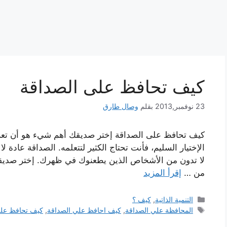
كيف تحافظ على الصداقة
23 نوفمبر,2013
بقلم
وصال طارق
كيف تحافظ على الصداقة إختر صديقك أهم شيء هو أن تعرف
الإختيار السليم، فأنت تحتاج الكثير لتتعلمه. الصداقة عاد
لا تدون من الأشخاص الذين يطعنوك في ظهرك. إختر صديقا 
من …
إقرأ المزيد
التصنيفات
التنمية الذاتية
,
كيف ؟
الوسوم
المحافظة علي الصداقة
,
كيف احافظ علي الصداقة
,
كيف تحافظ على