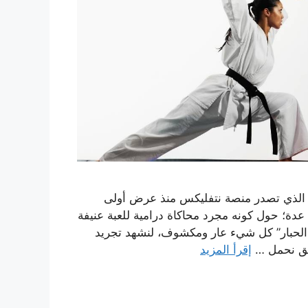
ر المسلسل الكوري الجنوبي “لعبة الحبار/Squid Game” الذي تصدر منصة نتفليكس منذ عرض أولى
 جدلاً واسعاً وتساؤلات عدة؛ حول كونه مجرد محاكاة درامية للعبة عنيفة
بة الحبار” كل شيء عار ومكشوف، لنشهد تجريد
مق نحمل …
إقرأ المزيد