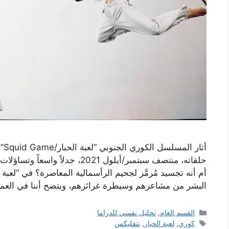
أثا
حلقاته، منتصف سبتمبر/أيلول 2021،
أم أنه تجسيد مُرمَّز لجحيم الرأسمالية المعاصرة؟ في “لع
البشر من مشاعرهم وسيطرة غرائزهم، ويتضح أننا في الع
التصنيفات
القسم العام
,
تحليل نفسي للدراما
الوسوم
كوري
,
لعبة الحبار
,
نتفليكس