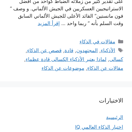
على تقدير كثير من زملائه الضباط كواحد من أفضل
الاستراتيجيين العسكريين في الجيش الألماني. و وصف ”
فون مانستين” القائد الأعلى للجيش الألماني السابق
وقت السلم بأنه ” ربما واحد …
إقرأ المزيد
التصنيفات
مقالات في الذكاء
الوسوم
الأذكياء
,
المجتهدون
,
قادة
,
قصص عن الذكاء
,
كسالى
,
لماذا يعتبر الأذكياء الكسالى قادة عظماء
,
مقالات عن الذكاء
,
موضوعات عن الذكاء
الاختبارات
الرئيسية
اختبار الذكاء العالمي IQ