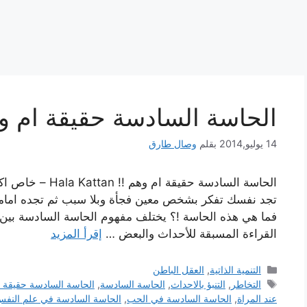
الحاسة السادسة حقيقة ام وه
14 يوليو,2014
بقلم
وصال طارق
الحاسة السادسة حقي
تجد نفسك تفكر بشخص معين فجأة وبلا سبب ثم تجده امامك 
فما هي هذه الحاسة !؟ يختلف مفهوم الحاسة السادسة بين ا
القراءة المسبقة للأحداث والبعض …
إقرأ المزيد
التصنيفات
التنمية الذاتية
,
العقل الباطن
الوسوم
التخاطر
,
التنبؤ بالاحداث
,
الحاسة السادسة
,
الحاسة السادسة حقيقة ا
عند المراة
,
الحاسة السادسة في الحب
,
الحاسة السادسة في علم النف