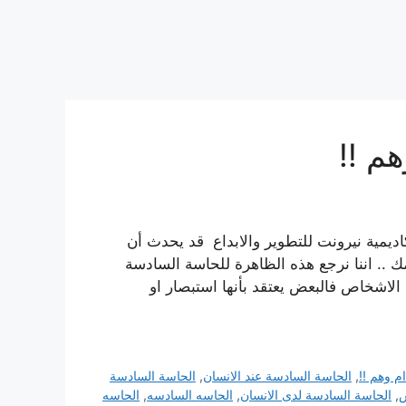
م !!
قة ام وهم !! Hala Kattan – خاص اكاديمية نيرونت للتطوير والابداع قد يحدث أن
.. اننا نرجع هذه الظاهرة للحاسة السادسة
لاشخاص فالبعض يعتقد بأنها استبصار او
م وهم !!
,
الحاسة السادسة عند الانسان
,
الحاسة السادسة
س
,
الحاسة السادسة لدى الانسان
,
الحاسه السادسه
,
الحاسه