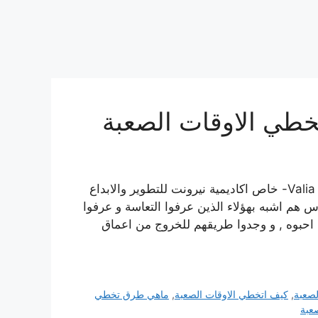
10 حقائق منسية تساعدك لتخطي الاوقات الصعبة Valia Snono- خاص اكاديمية نيرونت للتطوير والابداع
س هم اشبه بهؤلاء الذين عرفوا التعاسة و عرفوا
احبوه , و وجدوا طريقهم للخروج من اعماق
لصعبة
,
كيف اتخطي الاوقات الصعبة
,
ماهي طرق تخطي
عبة