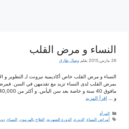
النساء و مرض القلب
26 مارس,2015
بقلم
وصال طارق
النساء و مرض القلب خاص أكاديمية نيرونت لـ التطوير و الإ
بمرض القلب لدى النساء تزيد مع تقدمهن في السن. فمرض 
و …
إقرأ المزيد
التصنيفات
المرأة
الوسوم
أمراض النساء
,
الدورة
,
الدورة الشهرية
,
العلاج بالهرمون
,
النساء
,
دور