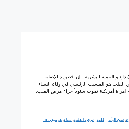
بداع و التنمية البشرية إن خطورة الإصابة
القلب هو المسبب الرئيسي في وفاة النساء
مافوق 40 سنة و خاصة بعد سن اليأس. و أكثر من 40,000 امرأة أمريكية تموت سنوياً جراء مرض القلب.
ة
,
سن اليأس
,
قلب
,
مرض القلب
,
نساء
,
هرمون hrt