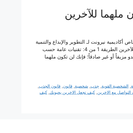
نا – خاص أكاديمية نيرونت لـ التطوير والإبداع والتنمية
البشرية يمنحك قانون الجذب 4 طرق لتكون مصدر إلهاماً للآخرين الطريقة 1 من 4: تقنيات عامة حسب
كن حقيقياً: إن كنت تبدو مزيفاً أو غير صادقاً؛ فإنك لن تكون ملهما
ة
,
الشخصية القوية
,
جذب
,
شخصية
,
قانون
,
قانون الجذب
,
التواصل مع الاخرين
,
كيف تجعل الاخرين يحبونك
,
كيف