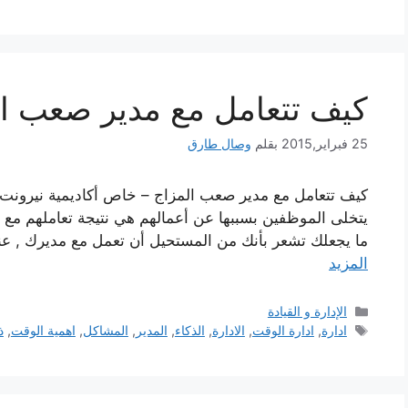
كيف تتعامل مع مدير صعب ال
25 فبراير,2015
بقلم
وصال طارق
كيف تتعامل مع مدير صعب المزاج – خاص أكاديمية نيرونت لل
يتخلى الموظفين بسببها عن أعمالهم هي نتيجة تعاملهم م
ما يجعلك تشعر بأنك من المستحيل أن تعمل مع مديرك , عند
المزيد
التصنيفات
الإدارة و القيادة
الوسوم
ادارة
,
ادارة الوقت
,
الادارة
,
الذكاء
,
المدير
,
المشاكل
,
اهمية الوقت
,
ذ