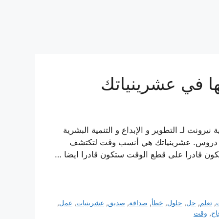
ا في عشرينياتك
يرونت لـ التطوير و الإبداع و التنمية البشرية
ا دروس. عشرينياتك هي أنسب وقت لتكتشف
تكون قادرا على قطع الوقت ستكون قادرا ايضا …
,
تعلم
,
حل
,
حلول
,
خطأ
,
صداقة
,
صديق
,
عشرينيات
,
عمل
,
اح
,
وقت