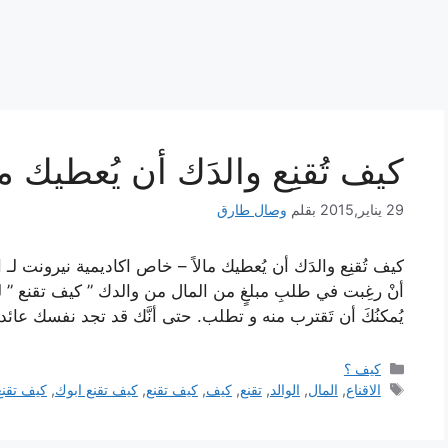
كيف تُقنِع والدَك أن يُعطيك مال
29 يناير,2015
بقلم
وصال طارق
كيف تُقنِع والدَك أن يُعطيك مالاً – خاص اكاديمية نيرونت لـ 
أنْ رغِبت في طلبِ مبلغٍ من المال من والدك ” كيف تقنع ” ل
يُمكنُكَ أن تَقترب منه و تطلب. حتى أنَّك قد تجد نفسك عائد
التصنيفات
كيف ؟
الوسوم
الاقناع
,
المال
,
الوالد
,
تقنع
,
كيف
,
كيف تقنع
,
كيف تقنع ابوك
,
كيف تق