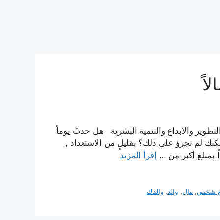
اً
التطوير والابداع والتنمية البشرية هل حدثَ يوماً
كنك لم تجرؤ على ذلك؟ بقليلٍ من الاستعداد ,
اً بمبلغ أكبر من …
إقرأ المزيد
نع شخص
,
مال
,
والد
,
والدك