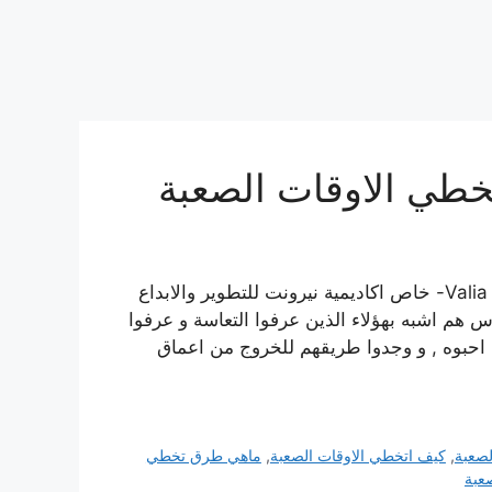
10 حقائق منسية تساعدك لتخطي الاوقات الصعبة Valia Snono- خاص اكاديمية نيرونت للتطوير والابداع
س هم اشبه بهؤلاء الذين عرفوا التعاسة و عرفوا
احبوه , و وجدوا طريقهم للخروج من اعماق
لصعبة
,
كيف اتخطي الاوقات الصعبة
,
ماهي طرق تخطي
عبة