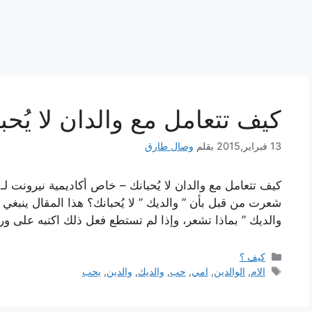
كيف تتعامل مع والدان لا يُحب
13 فبراير,2015
بقلم
وصال طارق
كيف تتعامل مع والدان لا يُحبانك – خاص أكاديمية نيرونت لـ
والديك ” بماذا تشعر، وإذا لم تستطع فعل ذلك اكتبه على و
التصنيفات
كيف ؟
الوسوم
الام
,
الوالدين
,
امي
,
حب
,
والديك
,
والدين
,
يحب