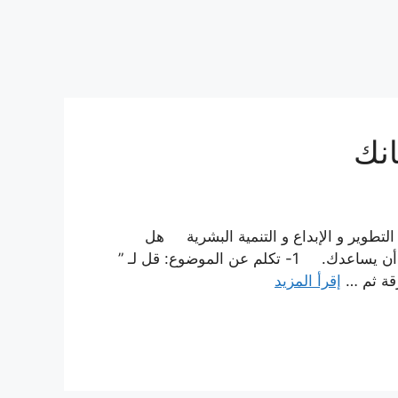
انك
 التطوير و الإبداع و التنمية البشرية هل
شعرت من قبل بأن ” والديك ” لا يُحبانك؟ هذا المقال ينبغي أن يساعدك. 1- تكلم عن الموضوع: قل لـ ”
رقة ثم …
إقرأ المزيد