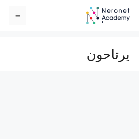
نتقل
لى
القائمة
لمحتوى
يرتاحون