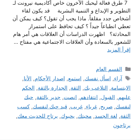
7 طرق فعالة ليحبك الآخرون خاص أكاديمية نيرونت لـ
التطوير و الإبداع و التنمية البشرية قد يكون لقاء
أشخاص جدد مقلقاً. ماذا يجب أن تقول؟ كيف يمكن أن
تعطي انطباعاً جيداً ؟ كيف تحافظ على استمرار
المحادثة؟ اظهرت الدراسات أن العلاقات هي أمر هام
للشعور بالسعادة وأن العلاقات الاجتماعية هي مفتاح …
إقرأ المزيد
التصنيفات
القسم العام
الوسوم
آراء
,
اسأل نفسك
,
استمع
,
اصدار الأحكام
,
الأنا
,
اﻻبتسامة
,
التلاعب بك
,
الثقة
,
الجدارة بالثقة
,
الحكم
عليهم
,
القبول
,
انتقادهم
,
انصت
,
جدير بالثقة
,
حبك
لنفسك
,
صريح
,
غرباء
,
غريب
,
قيد حبك لنفسك
,
كسب
الثقة
,
لغة الجسد
,
محبتك
,
يحبوك
,
يرتاح للحديث معك
,
يرتاحون