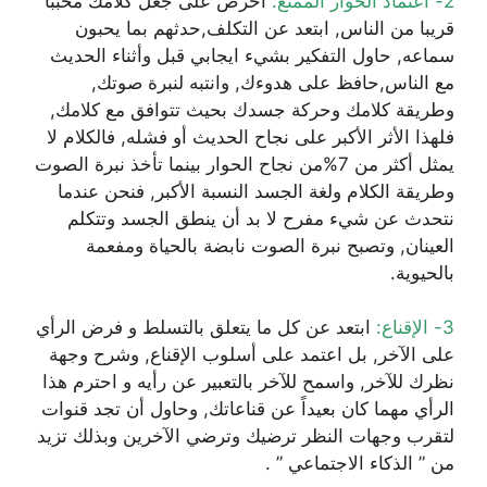
2- اعتماد الحوار الممتع:
احرص على جعل كلامك محببا
قريبا من الناس, ابتعد عن التكلف,حدثهم بما يحبون
سماعه, حاول التفكير بشيء ايجابي قبل وأثناء الحديث
مع الناس,حافظ على هدوءك, وانتبه لنبرة صوتك,
وطريقة كلامك وحركة جسدك بحيث تتوافق مع كلامك,
فلهذا الأثر الأكبر على نجاح الحديث أو فشله, فالكلام لا
يمثل أكثر من 7%من نجاح الحوار بينما تأخذ نبرة الصوت
وطريقة الكلام ولغة الجسد النسبة الأكبر, فنحن عندما
نتحدث عن شيء مفرح لا بد أن ينطق الجسد وتتكلم
العينان, وتصبح نبرة الصوت نابضة بالحياة ومفعمة
بالحيوية.
3- الإقناع:
ابتعد عن كل ما يتعلق بالتسلط و فرض الرأي
على الآخر, بل اعتمد على أسلوب الإقناع, وشرح وجهة
نظرك للآخر, واسمح للآخر بالتعبير عن رأيه و احترم هذا
الرأي مهما كان بعيداً عن قناعاتك, وحاول أن تجد قنوات
لتقرب وجهات النظر ترضيك وترضي الآخرين وبذلك تزيد
من ” الذكاء الاجتماعي ” .