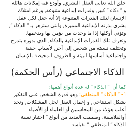
خلق الله تعالى العقل البشري, وأودع فيه إمكانات هائلة
و ” ذكاء ” كبير, وقدرات إبداعية متنوعة, ورغم امتلاك
الإنسان لتلك القدرات المتنوعة إلا أنه جعل لكل عقل
بشري بذرته الإبداعية المميزة, والتي ستزهر بـ ” الذكاء “,
وتؤتي أوكلها إذا ما وجدت من يؤمن بها ويدعمها.
وتعرف تلك القدرات الإبداعية بالذكاء, الذي بدوره يتدرج
وتختلف نسبته من شخص إلى آخر, لأسباب جينية
واجتماعية أساسها البيئة و الظروف المحيطة بالإنسان.
الذكاء الاجتماعي (رأس الحكمة)
كما أن ” الذكاء ” له عدة أنواع أهمها:
1- ” الذكاء ” المنطقي:
وهو قدرة الشخص على التفكير
بشكل استنتاجي, و إعمال العقل لحل المشكلات, ونجد
أغلب هؤلاء من المحاسبين أو العلماء أو الأطباء
أوالفلاسفة. وصممت العديد من أنواع ” اختبار نسبة
الذكاء ” المنطقي ” لقياسه