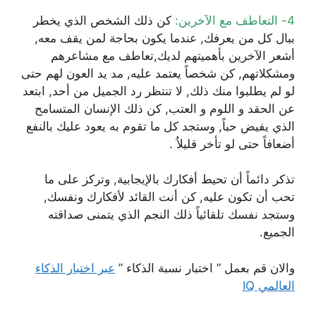
4- التعاطف مع الآخرين:
كن ذلك الشخص الذي يخطر
ببال كل من يعرفك, عندما يكون بحاجة لمن يقف معه,
أشعر الآخرين بأهميتهم لديك,تعاطف مع مشاعرهم
ومشكلاتهم, كن شخصاً يعتمد عليه, مد يد العون لهم حتى
لو لم يطلبوا منك ذلك, لا تنتظر رد الجميل من أحد, ابتعد
عن الحقد و اللوم و العتب, كن ذلك الإنسان المتسامح
الذي يفيض حباً, وستجد كل ما تقوم به يعود عليك بالنفع
أضعافاً حتى لو تأخر قليلاُ .
تذكر دائماً أن تحيط أفكارك بالإيجابية, وتركز على ما
تحب أن تكون عليه, كن أنت القائد لأفكارك ونفسك,
وستجد نفسك تلقائياً ذلك النجم الذي يتمنى صداقته
الجميع.
والان قم بعمل ” اختبار نسبة الذكاء ”
عبر اختبار الذكاء
العالمي IQ