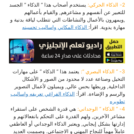
2- الذكاء الحركي:
يستخدم أصحاب هذا ” الذكاء ” الجسد
للتعبير عن أنفسهم و مشاعرهم, والقيام بأعمالهم
,ويمهرون بالأعمال والنشاطات التي تتطلب لياقة بدنية و
مهارة يدوية. اقرأ:
الذكاء المكاني واساليب تحسينه
3- ” الذكاء البصري “:
يعتمد هذا ” الذكاء ” على مهارات
التخيل وصناعة عدد لا محدود من الصور و الأشكال
الداخلية, وربطها بحس عالي, ويميلون لأعمال التصوير
والرسم و الإضاءة. اقرأ:
الذكاء الفراغي تعريفه واساليب
تطويره
4- ” الذكاء ” الوجداني:
هي قدرة الشخص على استقراء
مشاعر الآخرين, ولهم القدرة على التحكم بانفعالاتهم و
إدارتها بشكل إيجابي, ويعتبر الذكاء الوجداني أو العاطفي
عاملاً مهماً للنجاح المهني و الاجتماعي. وصممت العديد