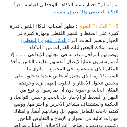
من أنواع ” اختبار نسبة الذكاء ” الوجداني لقياسه. اقرأ:
الذكاء العاطفي و10 طرق لتنميته
5- ” الذكاء ” اللغوي
: يظهر أصحاب الذكاء اللغوي قدرة
كبيرة على الحفظ و التعبير اللفظي ومهارة كبيرة في
الحوار وتعلم اللغات. اقرأ:
الذكاء اللغوي (اللفظي)
ورغم امتلاك البعض لتلك القدرات من ” الذكاء ”
ووصولهم لمراحل متقدمة في مجالهم الإبداعي ………إلا
أنهم يفتقرون عملياً لإيصال أنفسهم لقلوب الناس, وأخذ
المكان الذي يستحقونه في المجتمع…. ياترى ما
السبب؟؟ وما الذي يجعل أشخاص عندما يدخلون على
مجلس تتحول الأنظار و القلوب إليهم, يزيد وجودهم
المكان ايجابية و حيوية دون أن يمارسوا أي نوع من
القهر أو الضغط أو الإجبار, بل بالحب و حسن التواصل و
الحكمة واستشفاف مشاعر الآخرين و احترامها, ووضع
كيفية ناجحة للتعامل معهم, بل وقيادتهم أيضاً, و امتلاك
مهارات عالية في الحوار و الإقناع و التفاوض الناجح,
وكسب مودتهم و رضاهم رغم الاختلاف أحياناً …فنراهم