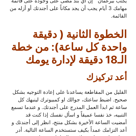
يكتب بيرغمان ” إن أي بند مضى على وجوده على قائمة
مهامك 3 أيام يجب أن يجد مكاناً على أجندتك أو أزله من
القائمة.
الخطوة الثانية ( دقيقة
واحدة كل ساعة): من خطة
الـ18 دقيقة لإدارة يومك
أعد تركيزك
القليل من المقاطعة يساعدنا على إعادة التوجيه بشكل
صحيح. اضبط ساعتك، جوالك او كمبيوترك لينبهك كل
ساعة ثم ابدأ العمل المدرج على أجندتك. و عندما تسمع
التنبيه، خذ نفسا عميقاً و اسأل نفسك إذا كنت قد
أمضيت الساعة الأخيرة بشكل منتج، انظر إلى أجندتك و
أعد التزامك عمداً بكيف ستستخدم الساعة التالية. أدر