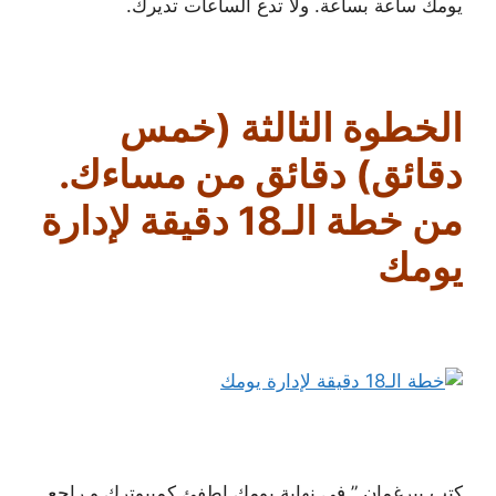
يومك ساعة بساعة. ولا تدع الساعات تديرك.
الخطوة الثالثة (خمس
دقائق) دقائق من مساءك.
من خطة الـ18 دقيقة لإدارة
يومك
كتب بيرغمان ” في نهاية يومك اطفئ كمبيوترك و راجع