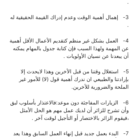
.
3- ﺇﻫﻤﺎﻝ ﺃﻫﻤﻴﺔ ﺍﻟﻮﻗﺖ ﻭﻋﺪﻡ ﺇﺩﺭﺍﻙ ﺍﻟﻘﻴﻤﺔ ﺍﻟﺤﻘﻴﻘﻴﺔ ﻟﻪ
.
4- ﺍﻟﻌﻤﻞ ﺑﺸﻜﻞ ﻏﻴﺮ ﻣﻨﻈﻢ ﻛﺘﻘﺪﻳﻢ ﺍﻷﻋﻤﺎﻝ ﺍﻷﻗﻞ ﺃﻫﻤﻴﺔ
ﻋﻦ ﺍﻟﻤﻬﻤﺔ ﻭﻟﻬﺬﺍ ﺍﻟﺴﺒﺐ ﻓﺈﻥ ﻛﺘﺎﺑﺔ ﺟﺪﻭﻝ ﺑﺎﻟﻤﻬﺎﻡ ﻳﻤﻜﻨﻪ
ﺃﻥ ﻳﺒﻌﺪﻧﺎ ﻋﻦ ﻧﺴﻴﺎﻥ ﺍﻷﻭﻟﻮﻳﺎﺕ .
5- ﺍﺳﺘﻐﻼ‌ﻝ ﻭﻗﺘﻨﺎ ﻣﻦ ﻗﺒﻞ ﺍﻷﺧﺮﻳﻦ ﻭﻫﺬﺍ ﻻ‌ﻳﺤﺪﺙ ﺇﻻ‌
ﺑﺈﺭﺍﺩﺗﻨﺎ ﻭﺍﻟﻄﺒﻴﻌﻲ ﺍﻥ ﻧﺪﺭﻙ ﺃﻫﻤﻴﺔ ﻗﻮﻝ (ﻻ‌) ﻟﻸ‌ﻣﻮﺭ ﻏﻴﺮ
ﺍﻟﻤﻠﺤﺔ ﻭﺍﻟﻀﺮﻭﺭﻳﺔ ﻟﻸﺧﺮﻳﻦ.
6- ﺍﻟﺰﻳﺎﺭﺍﺕ ﺍﻟﻤﻔﺎﺟﺌﺔ ﺩﻭﻥ ﻣﻮﻋﺪ:ﻓﺎﻻ‌ﻋﺘﺬﺍﺭ ﺑﺄﺳﻠﻮﺏ ﻟﺒﻖ
ﻭﺃﻥ ﺗﺸﺮﺡ ﻟﻠﺰﺍﺋﺮ ﺃﻥ ﻟﺪﻳﻚ ﻋﻤﻞ ﻣﻬﻢ ﻫﻮ ﺍﻟﺤﻞ ﺍﻷﻣﺜﻞ
،ﻓﻴﻘﻮﻡ ﺍﻟﺰﺍﺋﺮ ﺑﺎﻻ‌ﺧﺘﺼﺎﺭ ﺃﻭ ﺍﻟﺘﺄﺟﻴﻞ ﻟﻮﻗﺖ ﺁﺧﺮ .
7- ﺍﻟﺒﺪﺀ ﺑﻌﻤﻞ ﺟﺪﻳﺪ ﻗﺒﻞ ﺇﻧﻬﺎﺀ ﺍﻟﻌﻤﻞ ﺍﻟﺴﺎﺑﻖ ﻭﻫﺬﺍ ﻳﻌﺪ