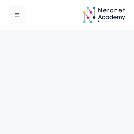
نتقل
لى
القائمة
لمحتوى