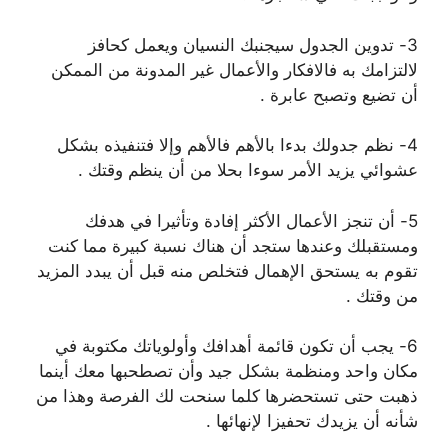
3- ﺗﺪﻭﻳﻦ ﺍﻟﺠﺪﻭﻝ ﺳﻴﺠﻨﺒﻚ ﺍﻟﻨﺴﻴﺎﻥ ﻭﻳﻌﻤﻞ ﻛﺤﺎﻓﺰ
ﻻ‌ﻟﺘﺰﺍﻣﻚ ﺑﻪ ﻓﺎﻻ‌ﻓﻜﺎﺭ ﻭﺍﻷ‌ﻋﻤﺎﻝ ﻏﻴﺮ ﺍﻟﻤﺪﻭﻧﺔ ﻣﻦ ﺍﻟﻤﻤﻜﻦ
ﺃﻥ ﺗﻀﻴﻊ ﻭﺗﺼﺒﺢ ﻋﺎﺑﺮﺓ .
4- ﻧﻈﻢ ﺟﺪﻭﻟﻚ ﺑﺪﺀﺍ ﺑﺎﻷﻫﻢ ﻓﺎﻷﻫﻢ ﻭﺇﻻ‌ ﻓﺘﻨﻔﻴﺬﻩ ﺑﺸﻜﻞ
ﻋﺸﻮﺍﺋﻲ ﻳﺰﻳﺪ ﺍﻷﻣﺮ ﺳﻮﺀﺍ ﺑﺤﻼ‌ ﻣﻦ ﺃﻥ ﻳﻨﻈﻢ ﻭﻗﺘﻚ .
5- ﺃﻥ ﺗﻨﺠﺰ ﺍﻷﻋﻤﺎﻝ ﺍﻷﻛﺜﺮ ﺇﻓﺎﺩﺓ ﻭﺗﺄﺛﻴﺮﺍ ﻓﻲ ﻫﺪﻓﻚ
ﻭﻣﺴﺘﻘﺒﻠﻚ ﻭﻋﻨﺪﻫﺎ ﺳﺘﺠﺪ ﺃﻥ ﻫﻨﺎﻙ ﻧﺴﺒﺔ ﻛﺒﻴﺮﺓ ﻣﻤﺎ ﻛﻨﺖ
ﺗﻘﻮﻡ ﺑﻪ ﻳﺴﺘﺤﻖ ﺍﻹﻫﻤﺎﻝ ﻓﺘﺨﻠﺺ ﻣﻨﻪ ﻗﺒﻞ ﺃﻥ ﻳﺒﺪﺩ ﺍﻟﻤﺰﻳﺪ
ﻣﻦ ﻭﻗﺘﻚ .
6- ﻳﺠﺐ ﺃﻥ ﺗﻜﻮﻥ ﻗﺎﺋﻤﺔ ﺃﻫﺪﺍﻓﻚ ﻭﺃﻭﻟﻮﻳﺎﺗﻚ ﻣﻜﺘﻮﺑﺔ ﻓﻲ
ﻣﻜﺎﻥ ﻭﺍﺣﺪ ﻭﻣﻨﻈﻤﺔ ﺑﺸﻜﻞ ﺟﻴﺪ ﻭﺃﻥ ﺗﺼﻄﺤﺒﻬﺎ ﻣﻌﻚ ﺃﻳﻨﻤﺎ
ﺫﻫﺒﺖ ﺣﺘﻰ ﺗﺴﺘﺤﻀﺮﻫﺎ ﻛﻠﻤﺎ ﺳﻨﺤﺖ ﻟﻚ ﺍﻟﻔﺮﺻﺔ ﻭﻫﺬﺍ ﻣﻦ
ﺷﺄﻧﻪ ﺃﻥ ﻳﺰﻳﺪﻙ ﺗﺤﻔﻴﺰﺍ ﻹﻧﻬﺎﺋﻬﺎ .