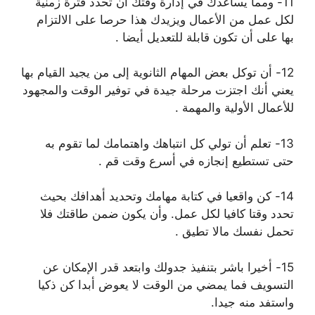
11- ﻭﻣﻤﺎ ﻳﺴﺎﻋﺪﻙ ﻓﻲ ﺇﺩﺍﺭﺓ ﻭﻗﺘﻚ ﺃﻥ ﺗﺤﺪﺩ ﻓﺘﺮﺓ ﺯﻣﻨﻴﺔ
ﻟﻜﻞ ﻋﻤﻞ ﻣﻦ ﺍﻷﻋﻤﺎﻝ ﻭﻳﺰﻳﺪﻙ ﻫﺬﺍ ﺣﺮﺻﺎ ﻋﻠﻰ ﺍﻻ‌ﻟﺘﺰﺍﻡ
ﺑﻬﺎ ﻋﻠﻰ ﺃﻥ ﺗﻜﻮﻥ ﻗﺎﺑﻠﺔ ﻟﻠﺘﻌﺪﻳﻞ ﺃﻳﻀﺎ .
12- ﺃﻥ ﺗﻮﻛﻞ ﺑﻌﺾ ﺍﻟﻤﻬﺎﻡ ﺍﻟﺜﺎﻧﻮﻳﺔ ﺇﻟﻰ ﻣﻦ ﻳﺠﻴﺪ ﺍﻟﻘﻴﺎﻡ ﺑﻬﺎ
ﻳﻌﻨﻲ ﺃﻧﻚ ﺍﺟﺘﺰﺕ ﻣﺮﺣﻠﺔ ﺟﻴﺪﺓ ﻓﻲ ﺗﻮﻓﻴﺮ ﺍﻟﻮﻗﺖ ﻭﺍﻟﻤﺠﻬﻮﺩ
ﻟﻸ‌ﻋﻤﺎﻝ ﺍﻷﻭﻟﻴﺔ ﻭﺍﻟﻤﻬﻤﺔ .
13- ﺗﻌﻠﻢ ﺃﻥ ﺗﻮﻟﻲ ﻛﻞ ﺍﻧﺘﺒﺎﻫﻚ ﻭﺍﻫﺘﻤﺎﻣﻚ ﻟﻤﺎ ﺗﻘﻮﻡ ﺑﻪ
ﺣﺘﻰ ﺗﺴﺘﻄﻴﻊ ﺇﻧﺠﺎﺯﻩ ﻓﻲ ﺃﺳﺮﻉ ﻭﻗﺖ ﻗﻢ .
14- ﻛﻦ ﻭﺍﻗﻌﻴﺎ ﻓﻲ ﻛﺘﺎﺑﺔ ﻣﻬﺎﻣﻚ ﻭﺗﺤﺪﻳﺪ ﺃﻫﺪﺍﻓﻚ ﺑﺤﻴﺚ
ﺗﺤﺪﺩ ﻭﻗﺘﺎ ﻛﺎﻓﻴﺎ ﻟﻜﻞ ﻋﻤﻞ. ﻭﺃﻥ ﻳﻜﻮﻥ ﺿﻤﻦ ﻃﺎﻗﺘﻚ ﻓﻼ‌
ﺗﺤﻤﻞ ﻧﻔﺴﻚ ﻣﺎﻻ‌ ﺗﻄﻴﻖ .
15- ﺃﺧﻴﺮﺍ ﺑﺎﺷﺮ ﺑﺘﻨﻔﻴﺬ ﺟﺪﻭﻟﻚ ﻭﺍﺑﺘﻌﺪ ﻗﺪﺭ ﺍﻹﻣﻜﺎﻥ ﻋﻦ
ﺍﻟﺘﺴﻮﻳﻒ ﻓﻤﺎ ﻳﻤﻀﻲ ﻣﻦ ﺍﻟﻮﻗﺖ ﻻ‌ ﻳﻌﻮﺽ ﺃﺑﺪﺍ ﻛﻦ ﺫﻛﻴﺎ
ﻭﺍﺳﺘﻔﺪ ﻣﻨﻪ ﺟﻴﺪﺍ.