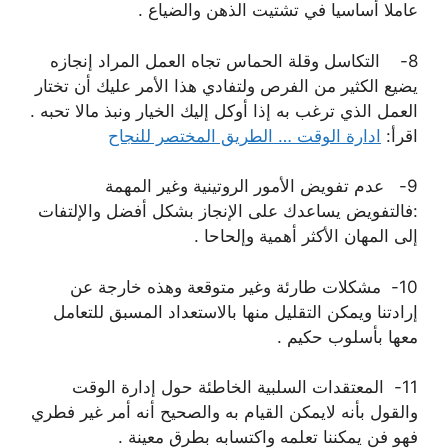
ﻋﺎﻣﻼ‌ ﺃﺳﺎﺳﻴﺎ ﻓﻲ ﺗﺸﺘﻴﺖ ﺍﻟﺬﻫﻦ ﻭﺍﻟﻀﻴﺎﻉ .
8- ﺍﻟﺘﻜﺎﺳﻞ ﻭﻗﻠﺔ ﺍﻟﺤﻤﺎﺱ ﺗﺠﺎﻩ ﺍﻟﻌﻤﻞ ﺍﻟﻤﺮﺍﺩ ﺇﻧﺠﺎﺯﻩ
ﻳﻀﻴﻊ ﺍﻟﻜﺜﻴﺮ ﻣﻦ ﺍﻟﻔﺮﺹ ﻭﻟﺘﻔﺎﺩﻱ ﻫﺬﺍ ﺍﻷﻣﺮ ﻋﻠﻴﻚ ﺃﻥ ﺗﺨﺘﺎﺭ
ﺍﻟﻌﻤﻞ ﺍﻟﺬﻱ ﺗﺮﻏﺐ ﺑﻪ ﺇﺫﺍ ﺃﻭﻛﻞ ﺇﻟﻴﻚ ﺍﻟﺨﻴﺎﺭ ﻭﻧﺒﺬ ﻣﺎﻻ‌ ﺗﺤﺒﻪ .
اقرأ:
ادارة الوقت … الطريق المختصر للنجاح
9- ﻋﺪﻡ ﺗﻔﻮﻳﺾ ﺍﻷﻣﻮﺭ ﺍﻟﺮﻭﺗﻴﻨﻴﺔ ﻭﻏﻴﺮ ﺍﻟﻤﻬﻤﺔ
:ﻓﺎﻟﺘﻔﻮﻳﺾ ﻳﺴﺎﻋﺪﻙ ﻋﻠﻰ ﺍﻹﻧﺠﺎﺯ ﺑﺸﻜﻞ ﺃﻓﻀﻞ ﻭﺍﻹ‌ﻟﺘﻔﺎﺕ
ﺇﻟﻰ ﺍﻟﻤﻬﺎﻥ ﺍﻷﻛﺜﺮ ﺃﻫﻤﻴﺔ ﻭﺇﻟﺤﺎﺣﺎ .
10- ﻣﺸﻜﻼ‌ﺕ ﻃﺎﺭﺋﺔ ﻭﻏﻴﺮ ﻣﺘﻮﻗﻌﺔ ﻭﻫﺬﻩ ﺧﺎﺭﺟﺔ ﻋﻦ
ﺇﺭﺍﺩﺗﻨﺎ ﻭﻳﻤﻜﻦ ﺍﻟﺘﻘﻠﻴﻞ ﻣﻨﻬﺎ ﺑﺎﻻ‌ﺳﺘﻌﺪﺍﺩ ﺍﻟﻤﺴﺒﻖ ﻟﻠﺘﻌﺎﻣﻞ
ﻣﻌﻬﺎ ﺑﺄﺳﻠﻮﺏ ﺣﻜﻴﻢ .
11- ﺍﻟﻤﻌﺘﻘﺪﺍﺕ ﺍﻟﺴﻠﺒﻴﺔ ﺍﻟﺨﺎﻃﺌﺔ ﺣﻮﻝ ﺇﺩﺍﺭﺓ ﺍﻟﻮﻗﺖ
ﻭﺍﻟﻘﻮﻝ ﺑﺄﻧﻪ ﻻ‌ﻳﻤﻜﻦ ﺍﻟﻘﻴﺎﻡ ﺑﻪ ﻭﺍﻟﺼﺤﻴﺢ ﺃﻧﻪ ﺃﻣﺮ ﻏﻴﺮ ﻓﻄﺮﻱ
ﻓﻬﻮ ﻓﻦ ﻳﻤﻜﻨﻨﺎ ﺗﻌﻠﻤﻪ ﻭﺍﻛﺘﺴﺎﺑﻪ ﺑﻄﺮﻕ ﻣﻌﻴﻨﺔ .