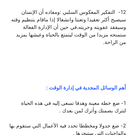
12- ﺍﻟﺘﻔﻜﻴﺮ ﺍﻟﻤﻌﻜﻮﺱ ﺍﻟﺴﻠﺒﻲ :ﻭﻣﻔﺎﺩﻩ ﺃﻥ ﺍﻹﻧﺴﺎﻥ
ﺳﻴﺼﺒﺢ ﺃﻛﺜﺮ ﺗﻌﻘﻴﺪﺍ ﻭﺗﻌﻨﺘﺎ ﻭﺍﻧﺸﻐﺎﻻ‌ ﺇﺫﺍ ﻣﺎﻗﺎﻡ ﺑﺘﻨﻈﻴﻢ ﻭﻗﺘﻪ
ﻭﺳﻴﻔﻘﺪ ﻋﻔﻮﻳﺘﻪ ﻭﺣﺮﻳﺘﻪ،ﻓﻲ ﺣﻴﻦ ﺃﻥ ﺍﻹﺩﺍﺭﺓ ﺍﻟﻔﻌﺎﻟﺔ
ﺳﺘﻤﻨﺤﻪ ﻣﺰﻳﺪﺍ ﻣﻦ ﺍﻟﻮﻗﺖ ﻟﻴﺘﻤﺘﻊ ﺑﺎﻟﺤﻴﺎﺓ ﻭﻋﻴﺸﻬﺎ ﺑﻤﺰﻳﺪ
ﻣﻦ ﺍﻟﺮﺍﺣﺔ.
ﺃﻫﻢ ﺍﻟﻮﺳﺎﺋﻞ ﺍﻟﻤﺠﺪﻳﺔ ﻓﻲ ﺇﺩﺍﺭﺓ ﺍﻟﻮﻗﺖ :
1- ﺿﻊ ﺧﻄﺔ ﻣﻌﻴﻨﺔ ﻭﻫﺪﻓﺎ ﺗﺴﻌﻰ ﺇﻟﻴﻪ ﻓﻲ ﻫﺬﻩ ﺍﻟﺤﻴﺎﺓ
ﻟﺘﺘﺮﻙ ﺑﺼﻤﺘﻚ ﻭﺃﺛﺮﻙ ﻟﻤﻦ ﺑﻌﺪﻙ .
2- ﺿﻊ ﺟﺪﻭﻻ‌ ﻭﻣﺨﻄﻄﺎ ﺗﺤﺪﺩ ﻓﻴﻪ ﺍﻷﻋﻤﺎﻝ ﺍﻟﺘﻲ ﺳﺘﻘﻮﻡ ﺑﻬﺎ
ﻭﺍﻟﻮﺍﺟﺒﺎﺕ ﺍﻟﺘﻲ ﺳﺘﻨﺠﺰﻫﺎ .