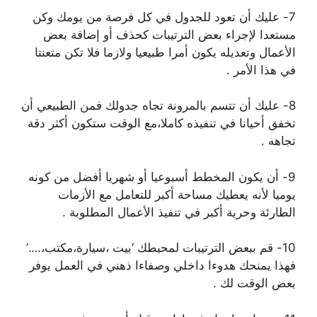
7- ﻋﻠﻴﻚ ﺃﻥ ﺗﻌﻮﺩ ﻟﻠﺠﺪﻭﻝ ﻓﻲ ﻛﻞ ﻓﺮﺻﺔ ﻣﻦ ﻳﻮﻣﻚ ﻭﻛﻦ
ﻣﺴﺘﻌﺪﺍ ﻹﺟﺮﺍﺀ ﺑﻌﺾ ﺍﻟﺘﺮﺗﻴﺒﺎﺕ ﻛﺤﺬﻑ ﺃﻭ ﺇﺿﺎﻓﺔ ﺑﻌﺾ
ﺍﻷﻋﻤﺎﻝ ﻭﺗﻌﺪﻳﻠﻪ ﻳﻜﻮﻥ ﺃﻣﺮﺍ ﻃﺒﻴﻌﻴﺎ ﻭﻻ‌ﺯﻣﺎ ﻓﻼ‌ ﺗﻜﻦ ﻣﺘﻌﻨﺘﺎ
ﻓﻲ ﻫﺬﺍ ﺍﻷﻣﺮ .
8- ﻋﻠﻴﻚ ﺃﻥ ﺗﺘﺴﻢ ﺑﺎﻟﻤﺮﻭﻧﺔ ﺗﺠﺎﻩ ﺟﺪﻭﻟﻚ ﻓﻤﻦ ﺍﻟﻄﺒﻴﻌﻲ ﺃﻥ
ﺗﺨﻔﻖ ﺃﺣﻴﺎﻧﺎ ﻓﻲ ﺗﻨﻔﻴﺬﻩ ﻛﺎﻣﻼ‌،ﻣﻊ ﺍﻟﻮﻗﺖ ﺳﺘﻜﻮﻥ ﺃﻛﺜﺮ ﺩﻗﺔ
ﺗﺠﺎﻫﻪ .
9- ﺃﻥ ﻳﻜﻮﻥ ﺍﻟﻤﺨﻄﻂ ﺃﺳﺒﻮﻋﻴﺎ ﺃﻭ ﺷﻬﺮﻳﺎ ﺃﻓﻀﻞ ﻣﻦ ﻛﻮﻧﻪ
ﻳﻮﻣﻴﺎ ﻷﻧﻪ ﻳﻌﻄﻴﻚ ﻣﺴﺎﺣﺔ ﺃﻛﺒﺮ ﻟﻠﺘﻌﺎﻣﻞ ﻣﻊ ﺍﻷﺯﻣﺎﺕ
ﺍﻟﻄﺎﺭﺋﺔ ﻭﺣﺮﻳﺔ ﺃﻛﺒﺮ ﻓﻲ ﺗﻨﻔﻴﺬ ﺍﻷﻋﻤﺎﻝ ﺍﻟﻤﻄﻠﻮﺑﺔ .
10- ﻗﻢ ﺑﺒﻌﺾ ﺍﻟﺘﺮﺗﻴﺒﺎﺕ ﻟﻤﺤﻴﻄﻚ ‘ﺑﻴﺖ ،ﺳﻴﺎﺭﺓ،ﻣﻜﺘﺐ،….’
ﻓﻬﺬﺍ ﻳﻤﻨﺤﻚ ﻫﺪﻭﺀﺍ ﺩﺍﺧﻠﻲ ﻭﺻﻔﺎﺀﺍ ﺫﻫﻨﻲ ﻓﻲ ﺍﻟﻌﻤﻞ ﻳﻮﻓﺮ
ﺑﻌﺾ ﺍﻟﻮﻗﺖ ﻟﻚ .