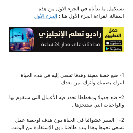
نستكمل ما بدأناه في الجزء الاول من هذه
المقالة. لقراءة الجزء الأول هنا :
الجزء الأول
1- ﺿﻊ ﺧﻄﺔ ﻣﻌﻴﻨﺔ ﻭﻫﺪﻓﺎ ﺗﺴﻌﻰ ﺇﻟﻴﻪ ﻓﻲ ﻫﺬﻩ ﺍﻟﺤﻴﺎﺓ
ﻟﺘﺘﺮﻙ ﺑﺼﻤﺘﻚ ﻭﺃﺛﺮﻙ ﻟﻤﻦ ﺑﻌﺪﻙ .
2- ﺿﻊ ﺟﺪﻭﻻ‌ ﻭﻣﺨﻄﻄﺎ ﺗﺤﺪﺩ ﻓﻴﻪ ﺍﻷﻋﻤﺎﻝ ﺍﻟﺘﻲ ﺳﺘﻘﻮﻡ ﺑﻬﺎ
ﻭﺍﻟﻮﺍﺟﺒﺎﺕ ﺍﻟﺘﻲ ﺳﺘﻨﺠﺰﻫﺎ .
2- ﺍﻟﺴﻴﺮ ﻋﺸﻮﺍﺋﻴﺎ ﻓﻲ ﺍﻟﺤﻴﺎﺓ ﺩﻭﻥ ﻫﺪﻑ ﺍﻭﺧﻄﺔ ﻋﻤﻞ
ﻧﺴﻌﻰ ﻧﺤﻮﻫﺎ ﻭﻫﺬﺍ ﻳﺒﺪﺩ ﻃﺎﻗﺘﻨﺎ ﺩﻭﻥ ﺍﻹﺳﺘﻔﺎﺩﺓ ﻣﻦ ﺍﻟﻮﻗﺖ