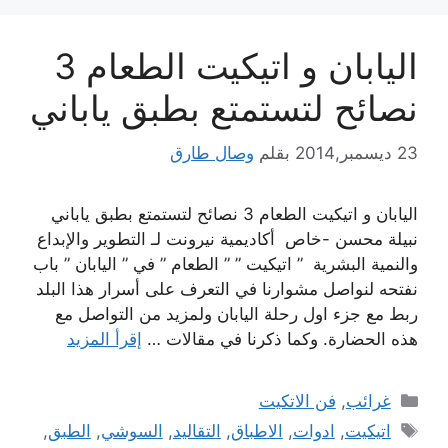
اليابان و اتيكيت الطعام 3
نصائح لتستمتع بطبق ياباني
23 ديسمبر,2014
بقلم
وصال طارق
اليابان و اتيكيت الطعام 3 نصائح لتستمتع بطبق ياباني
نبيلة محسن -خاص أكاديمية نيرونت لـ التطوير والإبداع
والنمية البشرية ” اتيكيت ” ” الطعام ” في ” اليابان ” باب
نفتحه لنواصل مشوارنا في التعرف على أسرار هذا البلد
ربط مع جزء اول رحلة اليابان ولمزيد من التواصل مع
هذه الحضارة. وكما ذكرنا في مقالات …
إقرأ المزيد
التصنيفات
غرائب
,
فن الاتكيت
الوسوم
اتيكيت
,
ادوات
,
الاطباق
,
التقاليد
,
السوشي
,
الطبق
,