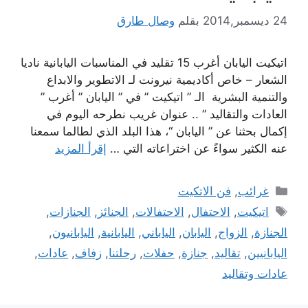
24 ديسمبر,2014
بقلم
وصال طارق
اتيكيت اليابان أغرب 15 تقليد في المناسبات اليابانية ناديا
الشعار – خاص أكاديمية نيرونت لـ الاتطوير والابداع
والتنمية البشرية الـ ” اتيكيت ” في ” اليابان ” أغرب ”
العادات والتقاليد ” .. عنوان غريب نطرحه اليوم في
إكمال بحثنا عن ” اليابان “، هذا البلد الذي لطالما سمعنا
عنه الكثير سواءً عن اختراعاته التي …
إقرأ المزيد
التصنيفات
غرائب
,
فن الاتكيت
الوسوم
اتيكيت
,
الاحتفال
,
الاحتفالات
,
الجنائز
,
الجنازات
,
الجنازة
,
الزواج
,
اليابان
,
الياباني
,
اليابانية
,
اليابانيون
,
اليابانيين
,
تقاليد
,
جنازة
,
حفلات
,
رحلتنا
,
زفاف
,
عادات
,
عادات وتقاليد