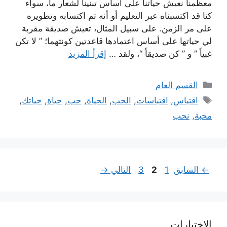
معظمنا نعيش حياتنا على أساس تبنينا لشعار ما، سواء
كنا قد اكتسبناه عبر التعليم أو أنه تم اكتسابه وتطويره
على مر الزمن. على سبيل المثال، تعيش صديقة مقربة
لي حياتها على أساس اعتمادها قاعدتين كونتهما؛ ” لا تكن
غبياً ” و ” كن صديقاً “، ولقد …
إقرأ المزيد
التصنيفات
القسم العام
الوسوم
اقتباس
,
اقتباسات
,
الحب
,
الحياة
,
حب
,
حياة
,
حياتك
,
محبة
,
نحب
Page
Page
Page
←
السابق
1
2
3
التالي
→
الاختبارات