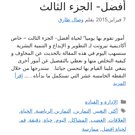
أفضل- الجزء الثالث
7 فبراير,2015
بقلم
وصال طارق
أمور تقوم بها يوميا” لحياة أفضل- الجزء الثالث – خاص
أكاديمية نيرونت لـ التطوير و الإبداع و التنمية البشرية
سنسهب اليوم في هذه المقالة بالحديث عن المخاوف و
كيفية التخلص منها و نعطي بالتفصيل عن أمور أخرى
ينبغي علينا القيام بها لنحسن حياتنا. سندرجها من خلال
النقطة الخامسة عشر التي تستكمل ما بدأناه . …
إقرأ
المزيد
التصنيفات
الإدارة و القيادة
الوسوم
أكثر
,
التغيير
,
التمارين
,
التمارين الرياضية
,
الحياة
,
العلاقات
,
الغضب
,
المشاكل
,
اليوم
,
حياة
,
دقيقة
,
قم
,
لحياة افضل
,
ممارسة