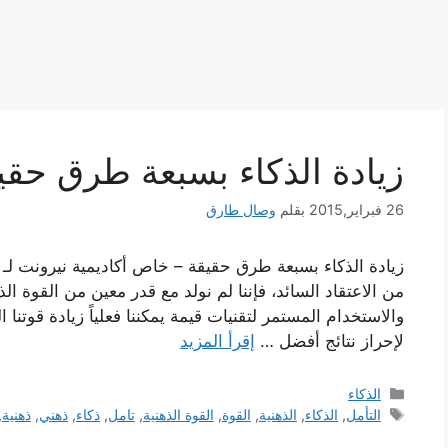
زيادة الذكاء بسبعة طرق حقي
26 فبراير,2015
بقلم
وصال طارق
زيادة الذكاء بسبعة طرق حقيقة – خاص أكاديمية نيرونت لـ ا
من الاعتقاد السائد، فإننا لم نولد مع قدر معين من القوة ا
والاستخدام المستمر لتقنيات قيمة يمكننا فعلياً زيادة قوتنا 
لإحراز نتائج أفضل …
إقرأ المزيد
التصنيفات
الذكاء
الوسوم
التأمل
,
الذكاء
,
الذهنية
,
القوة
,
القوة الذهنية
,
تامل
,
ذكاء
,
ذهني
,
ذهنية
,