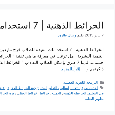
الخرائط الذهنية | 7 استخدامات مفيدة للطلاب
7 يناير,2015
بقلم
وصال طارق
الخرائط الذهنية | 7 استخدامات مفيدة للطلاب فر
التنمية البشرية هل ترغب في معرفة ما هي تقنية ” الخرائط
حسنا…. لدينا 7 طرق بإمكان الطلاب البدء ب ” الخر
ذاكرتهم و …
إقرأ المزيد
التصنيفات
البرمجة اللغوية العصبية
الوسوم
احدث طرق التعلم
,
اساليب التعلم
,
استراتيجية الخرائط الذهنية
,
افض
في التعليم
,
الخريطة الذهنية
,
الذهنية
,
خرائط
,
خرائط العقل
,
دورة الخرائ
تطوير التعليم