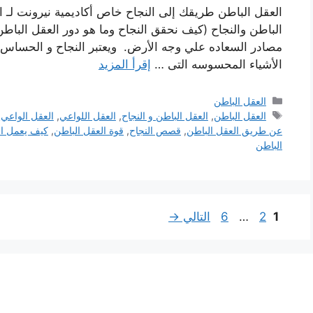
العقل الباطن طريقك إلى النجاح خاص أكاديمية نيرونت لـ الت
الباطن والنجاح (كيف نحقق النجاح وما هو دور العقل الباط
مصادر السعاده علي وجه الأرض. ويعتبر النجاح و الحساس با
الأشياء المحسوسه التى …
إقرأ المزيد
التصنيفات
العقل الباطن
الوسوم
العقل الباطن
,
العقل الباطن و النجاح
,
العقل اللواعي
,
العقل الواعي
,
عن طريق العقل الباطن
,
قصص النجاح
,
قوة العقل الباطن
,
كيف يعمل ال
الباطن
Page
Page
Page
1
2
…
6
التالي
→