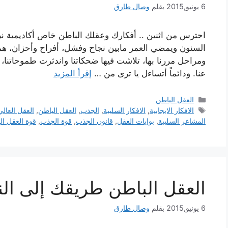
6 يونيو,2015
بقلم
وصال طارق
احترس من اثنين .. أفكارك وعقلك الباطن خاص أكاديمية نيرون
السنون ويمضي العمر مابين نجاح وفشل، أفراح وأحزان، هموم 
ومراحل مررنا بها، تلاشت فيها ضحكاتنا واندثرت طموحاتنا، 
عنا. ودائماً أتساءل يا ترى من …
إقرأ المزيد
التصنيفات
العقل الباطن
الوسوم
الافكار الايجابية
,
الافكار السلبية
,
الجذب
,
العقل الباطن
,
العقل العالي
المشاعر السلبية
,
بوابات العقل
,
قانون الجذب
,
قوة الجذب
,
قوة العقل ال
العقل الباطن طريقك إلى الن
6 يونيو,2015
بقلم
وصال طارق