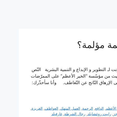
مة مؤلمة؟
لـ التطوير و الإبداع و التنمية البشرية النّص
يث من مؤسّسة “الخير الأعظم” على الممرّضات
ى الإرهاق النّاتج عن التّعاطف. وأنا سأحذّرك:
 الأعظم
,
الدافع
,
الرحمة
,
العمل المنهك
,
العواطف
,
الغريزة
,
جز
,
رابيت روثتشايلد
,
رجال الشرطة
,
غارفيلد