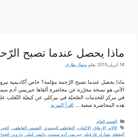
ماذا يحصل عندما تصبح الرّح
18 أبريل,2015
بقلم
وصال طارق
ماذا يحصل عندما تصبح الرّحمة مؤلمة؟ خاص أكاديمية نيرونت 
الآتي هو نسخة محرّرة عن محاضرة ألقاها جيريمي آدم سم
في مركز للخدمات الصّحيّة في بيركلي عن كيفيّة التّغلب عل
هذه المحاضرة صعبة …
إقرأ المزيد
التصنيفات
القسم العام
الوسوم
الآلام
,
الإرهاق
,
الاكتئاب
,
التعاطف الجسدي
,
التقمص العاطفي
,
الخير
اليقظة
,
تشارلز غارفيلد
,
جيريمي آدم سميث
,
داتشر كيلتر
,
داروين الحوا