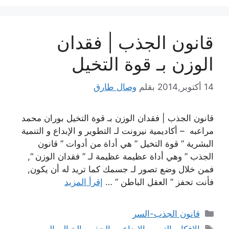
قانون الجذب | فقدان
الوزن بـ قوة التخيل
14 أكتوبر,2014
بقلم
وصال طارق
قانون الجذب | فقدان الوزن بـ قوة التخيل بوران محمد
مراعبه – أكاديمية نيرونت لـ التطوير و الإبداع و التنمية
البشرية ” قوة التخيل ” هي أداة من أدوات ” قانون
الجذب ” وهي أداة عظيمة عظيمة لـ ” فقدان الوزن “,
فمن خلال وضع تصور لـ جسمك كما تريد له أن يكون,
فأنت تحفز ” العقل الباطن ” …
إقرأ المزيد
التصنيفات
قانون الجذب-السر
الوسوم
الافكار
,
التصور الابداعي
,
الجذب
,
الخيال
,
السر
,