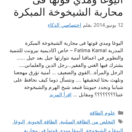
محاربة الشيخوخة المبكرة
12 يونيو,2014
بقلم
اختصاصي الذكاء
اليوغا ومدي قوتها فى محاربة الشيخوخة المبكرة
المدربة Fatima Kamal – خاص اكاديمية نيرونت للتنمية
والتطوير في اعماقنا أمنية نتوارثها جيل بعد جيل ……
يشترك فيها الغني والفقير…رجل الدين والعلماني….
الرجل والمرأة…القوي والضعيف … أمنية تؤرق مهجعنا
ونلهث بحثا لتحقيقها …. ونتسأل دوما كيف نحافظ على
شبابنا ونجدد حيويتنا فنبعد شبح الهرم والشيخوخة
عننا؟؟؟؟؟؟؟؟ ومقابل …
إقرأ المزيد
التصنيفات
علوم الطاقة
الوسوم
التخلص من الطاقة السلبية
,
الطاقة الحيوية
,
اليوغا
,
اليوغا و الشيخوخة
,
اليوغا ومدي قوتها فى محاربة