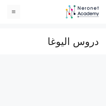
نتقل
لى
القائمة
لمحتوى
دروس اليوغا