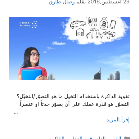
29 أغسطس,2016
بقلم
وصال طارق
تقوية الذاكرة باستخدام التخيل ما هو التصوّر/التخيّل؟
التصوّر هو قدرة عقلك على أن يصوّر حدثاً او عنصراً.
…
إقرأ المزيد
التصنيفات
القسم العام
,
قوة العقل و الذاكرة