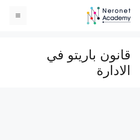
نتقل
لى
القائمة
لمحتوى
قانون باريتو في
الادارة