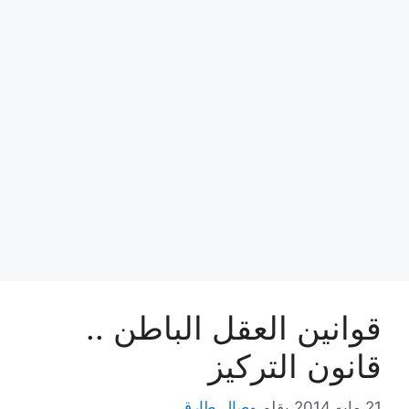
قوانين العقل الباطن ..
قانون التركيز
21 مايو,2014
بقلم
وصال طارق