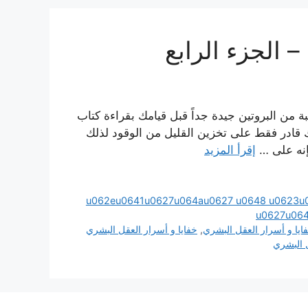
 الجزء الرابع
ة من البروتين جيدة جداً قبل قيامك بقراءة كتاب
 قادر فقط على تخزين القليل من الوقود لذلك
فإنه على …
إقرأ المزيد
u062eu0641u0627u064au0627 u0648 u0623u
u0627u06
ايا و أسرار العقل البشري
,
خفايا و أسرار العقل البشري
 البشري