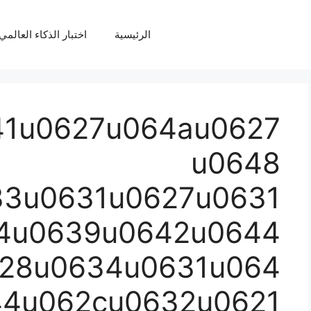
الرئيسية
اختبار الذكاء العالمي Q
41u0627u064au0627
u0648
33u0631u0627u0631
4u0639u0642u0644
28u0634u0631u064
44u062cu0632u0621