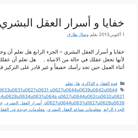
خفايا و أسرار العقل البشري –
1 أكتوبر,2013
بقلم
وصال طارق
خفايا و أسرار العقل البشري – الجزء الرابع هل تعلم أن وجب
لأنها تجعل عقلك في حالة من الانتباه . هل تعلم أن عقلك
أثناء العمل حين تجد رأسك خفيفاً و غير قادر على التركيز 
التصنيفات
قوة العقل و الذاكرة
,
هل تعلم
الوسوم
0633u0631u0627u0631 u0627u0644u0639u0642u0644
44u0628u0634u0631u064a u0627u0644u062cu0632u0621
u0627u0644u0631u0627u0628u0639
,
أسرار العقل البشري
,
خف
الجزء الرابع
,
معلومات تساعد العقل البشري
,
معلومات جديدة عن العقل