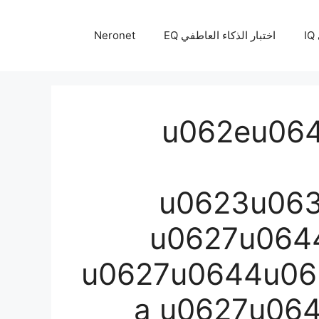
I
اختبار الذكاء العاطفي EQ
Neronet
u062eu06
u0623u06
u0627u064
u0627u0644u06
a u0627u06