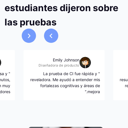
estudiantes dijeron sobre
las pruebas
Emily Johnson
Diseñadora de producto
sa y
" La prueba de CI fue rápida y
nutos,
reveladora. Me ayudó a entender mis
resu
on muy
fortalezas cognitivas y áreas de
r
dores."
mejora."