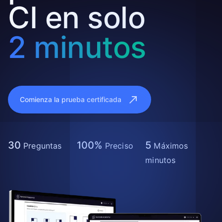
CI en solo
2 minutos
Comienza la prueba certificada
30
100%
5
Preguntas
Preciso
Máximos
minutos