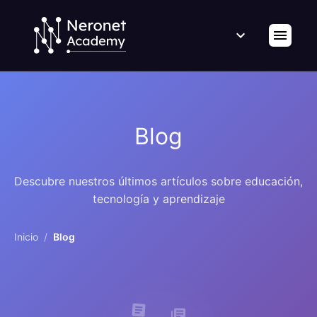
Blog
Descubre nuestros últimos artículos sobre educación,
tecnología y aprendizaje
Inicio
/
Blog