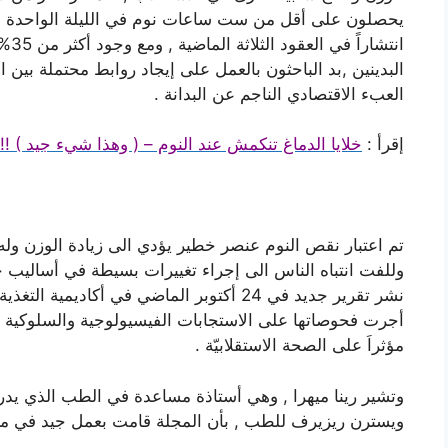
يحصلون على أقل من ست ساعات نوم في الليلة الواحدة , و
انتش
البدينين ,بد الباحثون بالعمل على إيجاد روابط محتملة بين ا
العبء الاقتصادي الناجم عن البدانة .
إقرأ :
خلايا الدماغ تنكمش عند النوم – ( وهذا شيء جيد ) !!
تم اعتبار نقص النوم عنصر خطير يؤدي الى زيادة الوزن وله
وللفت انتباه الناس الى إجراء تغييرات بسيطة في أساليب ح
أجرت فحوصاتها على الاستجابات الفيسيولوجية والسلوكية لل
مؤثراَ على الصحة الاستقلابيّة .
وتشير رينا ميهرا , وهي أستاذة مساعدة في الطب الذي ي
ويسترن ريزيرف للطب , بأن المجلة قامت بعمل جيد في مراجع