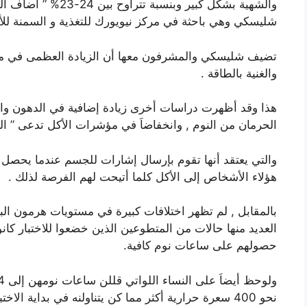
والشهية بشكل كبير وب
شليسكي وهي باحثة في مركز نيويورك للتغذية و السمنة 
تضيف شليسكي والمشرفون معها أن الزيادة العظمى في معدل
والغنية بالطاقة .
هذا وقد أظهرت دراسات أخرى زيادة إضافية في الدهون وا
الحرمان من النوم , وانخفاضاَ في مؤشرات الأكل تدعى ” البب
والتي يعتقد أنها تقوم بإرسال إشارات للجسم عندما يحصل ع
هؤلاء الأشخاص إلى الأكل كلما أتيحت لهم الفرصة لذلك .
بالمقابل , لم تظهر اختلافات كبيرة في مستويات هرمون البب
العديد منها حالات من المتطوعين الذين خضعوا للاختبار كانو
حصولهم على ساعات نوم كافية.
نحو 400 سعرة حرارية أكثر مما كن يتناولنه في بداية ال