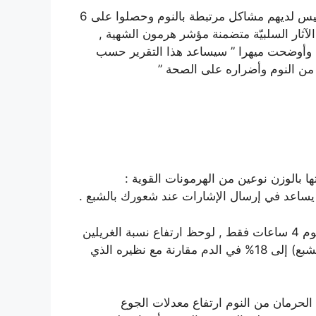
فقد كشفت الدراسات التي أجراها الباحثون على أشخاص ليس لديهم مشاكل مرتبطة بالنوم وحصلوا على 6
ار السلبيّة متضمنة مؤشر هرمون الشهية ,
ن وأوضحت ميهرا ” سيساعد هذا التقرير حسب
من النوم وأضراره على الصحة ”
ا بالوزن نوعين من الهرمونات القوية :
ين يساعد في إرسال الإشارات عند شعورك بالشبع .
في إحدى الدراسات على شخص بعد ليلتين متتاليتين من النوم 4 ساعات فقط , لوحظ ارتفاع نسبة الغريلين
(الجوع) لديه بنسبة 28% وانخفاض نسبة هرمون الليبتين (الشبع) إلى 18% في الدم مقارنة مع نظيره الذي
حرمان من النوم ارتفاع معدلات الجوع