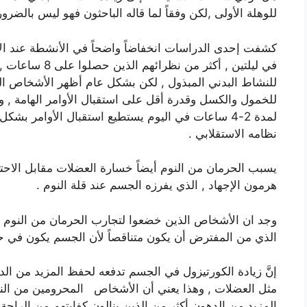
للوهلة الأولى ,لكن وفقاً لما قاله الباحثون فهو ليس بالضرور
في ليلتين , أكثر 
للنشاط البدني المبذول , لكن بشكل عام أظهر الأشخاص ال
للخمول والكسل وقدرة أقل على استقبال الأوامر الهامة ,
لمدة 2-4 ساعات في اليوم يستطيع استقبال الأوامر
نظامه الاستقلابي .
يسبب الحرمان من النوم أيضاً خسارة العضلات مقابل الاح
هرمون الإجهاد , الذي يفرزه الجسم عند قلة النوم .
وجد ان الأشخاص الذين خضعوا لتجارب الحرمان من النوم ا
الذي من المفترض أن يكون متناقصاً لأن الجسم يكون في حالة
إنَّ زيادة الكورتيزول في الجسم تدفعه لحفظ المزيد من الده
مثل العضلات , وهذا يعني أن الأشخاص المحرومين من ال
المزيد من الدهون أكثر من الذين ينالون كفايتهم من الراحة