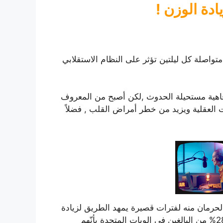
دة الوزن !
واصلة كل ليلتين تؤثر على النظام الاستقلابي
النوم للبعض رفاهية مستحيلة الحدوث ,لكن أصبح من المعروف
العقلية ويزيد من خطر أمراض القلب , فضلاً
و الحرمان منه لفترات قصيرة يمهد الطريق لزيادة
الوزن ونتائج سلبية أخرى في الاستقلاب ,فقد أقرّ أكثر من 28% من البالغين في الويات المتحدة بأنّهم