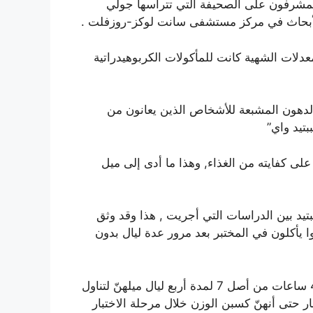
نسبة تتراوح بين 24-23% ” أضاف المشرفون على الصحيفة التي تترأسها جولي
للأبحاث في مركز مستشفى سانت لوكز-روزفلت .
ات الشهية كانت للمأكولات الكربوهيدراتية
لدهون المشبعة للأشخاص الذين يعانون من
تيد واي”
لى كفايته من الغذاء, وهذا ما أدى إلى ميل
تيد بين الدراسات التي أجريت , هذا وقد وثق
ا يأكلون في المختبر بعد مرور عدة ليال بدون
ولوحظ أيضاَ على النساء اللواتي قللن ساعات نومهن إلى 4 ساعات من أصل 7 لمدة أربع ليال ميلهنّ لتناول
اختبار حتى أنهنّ كسبن الوزن خلال مرحلة الاختبار